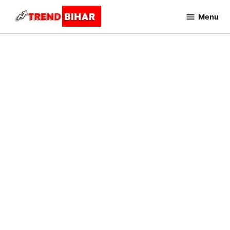
Skip
Menu
to
Trend
Bihar
content