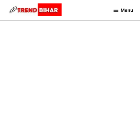
Skip
Menu
to
Trend
Bihar
content