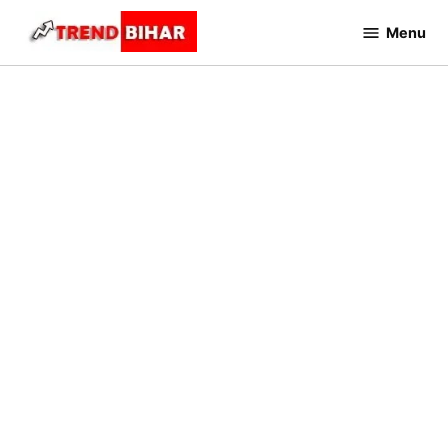
Skip
Menu
to
Trend
Bihar
content