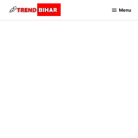
Skip
Menu
to
Trend
Bihar
content