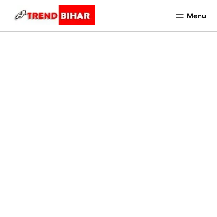
Skip
Menu
to
Trend
Bihar
content