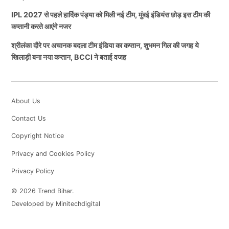
का टीम में वापसी
IPL 2027 से पहले हार्दिक पंड्या को मिली नई टीम, मुंबई इंडियंस छोड़ इस टीम की
कप्तानी करते आएंगे नजर
इसके बाद जब साल 2025 में मोहम्मद शमी (Mohammed
श्रीलंका दौरे पर अचानक बदला टीम इंडिया का कप्तान, शुभमन गिल की जगह ये
Shami) को वापसी करने का मौका मिला तो फैंस को लगा कि अब
खिलाड़ी बना नया कप्तान, BCCI ने बताई वजह
वह भारतीय टीम के लिए लगातार बेहतरीन प्रदर्शन दिखाते हुए
नजर आने वाले हैं। लेकिन ऐसा कुछ नहीं हुआ चैपियंस ट्रॉफी के
बाद भारतीय टीम के चयनकर्ता लगातार खिलाड़ी को नंजरअंदाज
About Us
करते हुए नजर आए हैं।
Contact Us
Copyright Notice
फैंस का कहना है कि उनक टीम में वापसी न होने का सबसे बड़ा
कारण भारतीय टीम के चयनकर्ता अजीत अगरकर है। इसी बीत
Privacy and Cookies Policy
अजीतअगकर का एक वीडियों भी सोशल मीडिया पर काफी से
Privacy Policy
वायरल हो रहा है तो आइए आपको भी इसके बारे में जानकारी देते
© 2026 Trend Bihar.
हैं।
Developed by Minitechdigital