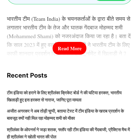
अनुसार क्षेत्र चुनने में आसानी होगी। सरकार की कोशिश है कि
उद्योग लगाने की पूरी प्रक्रिया पारदर्शी, सरल और समयबद्ध रहे,
भारतीय टीम (Team India) के चयनकर्ताओं के द्वारा बीते समय से
ताकि किसी भी निवेशक को अनावश्यक बाधाओं का सामना न
लगातार भारतीय टीम के तेज और घातक गेंदबाज मोहम्मद शमी
करना पड़े। सिंगल विंडो सिस्टम के जरिए अधिकांश मंजूरियां एक
(Mohammed Shami) को नजरअंदाज किया जा रहा है। बता दें
ही मंच से उपलब्ध कराई जा रही हैं।
कि साल 2023 में हुए वर्ल्ड कप में खिलाड़ी ने भारतीय टीम के लिए
काफी शानदार प्रदर्शन दिखाया है। इस टूर्नामेंट में खिलाड़ी ने 7
राज्य सरकार का मानना है कि बड़े पैमाने पर निवेश आने से रोजगार
मैचों ने अपना प्रदर्शन दिखाया था।
के नए अवसर पैदा होंगे, स्थानीय अर्थव्यवस्था को मजबूती मिलेगी
Recent Posts
और उत्तर प्रदेश विनिर्माण तथा इलेक्ट्रॉनिक्स उत्पादन का प्रमुख
इस दौरान खिलाड़ी ने अपने नाम कुल 24 विकेट किए थे। उनके
केंद्र बनकर उभरेगा। हाल के वर्षों में एक्सप्रेसवे, एयरपोर्ट,
इस बेहतरीन प्रदर्शन के कारण फैंस का मानना था कि मोहम्मद
औद्योगिक कॉरिडोर और बेहतर कनेक्टिविटी जैसी परियोजनाओं ने
टीम इंडिया को हराने के लिए श्रीलंका क्रिकेट बोर्ड ने की घटिया हरकत, भारतीय
शमी (Mohammed Shami) को आने वाले समय में और भी ज्यादा
खिलाड़ी हुए इस हरकत से नाराज, जानिए पूरा मामला
भी निवेश का माहौल मजबूत किया है। सरकार का लक्ष्य केवल
मौका दिए जाने वाले हैं। लेकिन मोहम्मद शमी अपनी इंजरी के
उद्योग स्थापित करना नहीं, बल्कि दीर्घकालिक आर्थिक विकास और
अजीत अगरकर ने अब तोड़ी चुप्पी, बताया टेस्ट में टीम इंडिया के खराब प्रदर्शन के
कारण भारतीय टीम से दूर हो गए हैं।
बावजूद क्यों नही मिल रहा मोहम्मद शमी को मौका
युवाओं के लिए रोजगार के नए अवसर तैयार करना भी है।
श्रीलंका के ओपनर्स ने जड़ा शतक, फ्लॉप रही टीम इंडिया की गेंदबाजी, प्रैक्टिस मैच में
साल 2025 मे हुई Mohammed Shami
TAGGED:
Yogi Adityanath
ही श्रीलंका ने खोली भारत की पोल