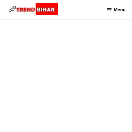
Skip
Menu
to
Trend
Bihar
content