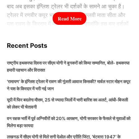
बाद अब इसका इंग्लिश ट्रेलर भी दर्शकों के सामने आ चुका है।
limping.
#TeamIndia
#Siraj
#INDvSA
ट्रेलर में रणबीर कपूर भगवान राम, साई पल्लवी माता सीता और
pic.twitter.com/iYqiztejnF
यश रावण के किरदार में नजर आ रहे हैं। हालांकि इस बार दर्शकों
— Abdullah Luqman (@elonmusksxi)
February 21,
का ध्यान रावण के दमदार लुक के साथ-साथ उसकी भारी और
2026
प्रभावशाली आवाज पर भी गया है। यह आवाज अभिनेता मोहन
Recent Posts
कपूर ने दी है, जो अंतरराष्ट्रीय स्तर पर भी अपनी पहचान बना
हर्षित राणा की जगह 24 घंटे पहले मिला था
चुके हैं।
राष्ट्रीय हथकरघा दिवस पर सीएम योगी ने बुनकरों को किया सम्मानित, बोले- हथकरघा
मौका
हमारी पहचान और विरासत
कौन हैं मोहन कपूर?
‘रामायण’ के इंग्लिश ट्रेलर में रावण की गूंजती आवाज किसकी? मार्वल स्टार मोहन कपूर
मोहम्मद सिराज को आईसीसी टी20 विश्व कप 2026 के लिए टीम
ने यश के किरदार में भरी नई जान
मोहन कपूर भारतीय मनोरंजन जगत का जाना-पहचाना नाम हैं,
इंडिया (Team India) में मौका नही दिया गया था, लेकिन टूर्नामेंट
यूपी में फिर बदलेगा मौसम, 25 से ज्यादा जिलों में भारी बारिश का अलर्ट, आंधी-बिजली
लेकिन अंतरराष्ट्रीय दर्शकों के बीच उनकी पहचान मार्वल की
शुरू होने से पहले ही हर्षित राणा (Harshit Rana), न्यूजीलैंड के
को लेकर भी चेतावनी
परियोजनाओं से भी बनी है। उन्होंने लोकप्रिय सीरीज ‘Ms.
खिलाफ टी20 सीरीज के दौरान चोटिल हो गए थे, जिसके बाद
वन रक्षक भर्ती में पूर्व अग्निवीरों को 20% आरक्षण, योगी सरकार के फैसले से युवाओं को
Marvel’ और फिल्म ‘The Marvels’ में यूसुफ खान का किरदार
नामीबिया के खिलाफ मैच से ठीक पहले हर्षित राणा की जगह पर
मिलेगा बड़ा फायदा
निभाया था। इसके अलावा वह कई भारतीय फिल्मों और टेलीविजन
मोहम्मद सिराज को टीम इंडिया में मौका दिया गया था.
लखनऊ में सीएम योगी से मिले सनी देओल और प्रीति जिंटा, ‘बंटवारा 1947’ के