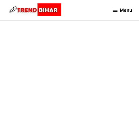
Skip
Menu
to
Trend
Bihar
content