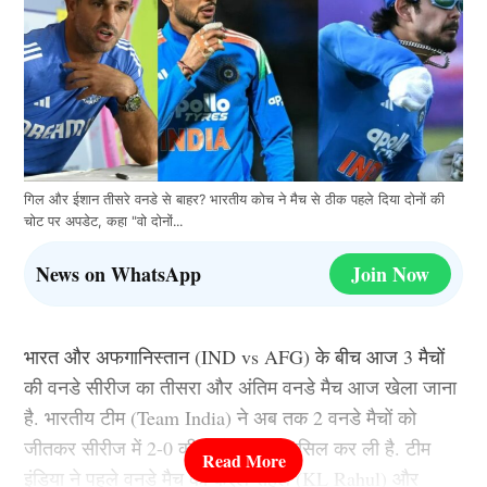
गिल और ईशान तीसरे वनडे से बाहर? भारतीय कोच ने मैच से ठीक पहले दिया दोनों की
चोट पर अपडेट, कहा "वो दोनों...
News on WhatsApp
Join Now
भारत और अफगानिस्तान (IND vs AFG) के बीच आज 3 मैचों
की वनडे सीरीज का तीसरा और अंतिम वनडे मैच आज खेला जाना
है. भारतीय टीम (Team India) ने अब तक 2 वनडे मैचों को
जीतकर सीरीज में 2-0 की अजेय बढ़त हासिल कर ली है. टीम
इंडिया ने पहले वनडे मैच को केएल राहुल (KL Rahul) और