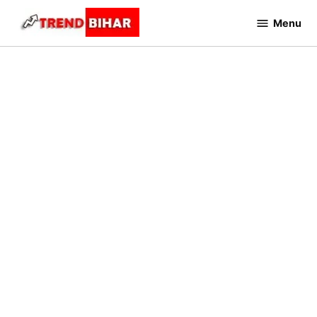
Skip
Menu
to
Trend
Bihar
content