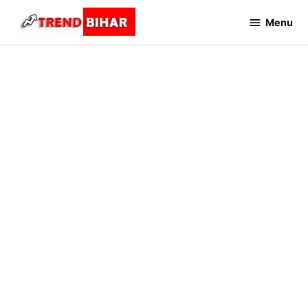
Skip
Menu
to
Trend
Bihar
content