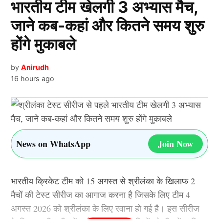
भारतीय टीम खेलगी 3 अभ्यास मैच,
जड़ा और भारतीय टीम 25 गेंद पहले ही 5 विकेट शेष रहते ही मैच
को अपने नाम कर लिया. इसी के साथ टीम इंडिया की सेमीफाइनल
जाने कब-कहां और कितने समय शुरु
में जाने की उम्मीद बढ़ गई है.
होंगे मुकाबले
Team India की खराब फील्डिंग के बावजूद
by
Anirudh
सिर्फ 136 रन ही बना सकी बांग्लादेश
16 hours ago
बांग्लादेश की टीम जब बल्लेबाजी के लिए उतरी तो उनकी शुरुआत
अच्छी नही रही, टीम की ओपनर बल्लेबाज दिलारा अक्तर सिर्फ 4
रन बनाकर चलती बनी, हालांकि टीम इंडिया ने पहले 17 गेंदों में 1-
News on WhatsApp
Join Now
2 नही कुल 4 कैच टपकाए, इसके बावजूद बांग्लादेश की टीम कुछ
खास नही कर सकी.
भारतीय क्रिकेट टीम को 15 अगस्त से श्रीलंका के खिलाफ 2
बांग्लादेश की ओपनर बल्लेबाज जुआरिया फिरदौस को तीन
मैचों की टेस्ट सीरीज का आगाज करना है जिसके लिए टीम 4
जीवनदान मिले. हालांकि, इसके बावजूद वह बड़ी पारी नहीं खेल
अगस्त 2026 को श्रीलंका के लिए रवाना हो गई है। इस सीरीज