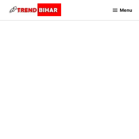
Skip
Menu
to
Trend
Bihar
content