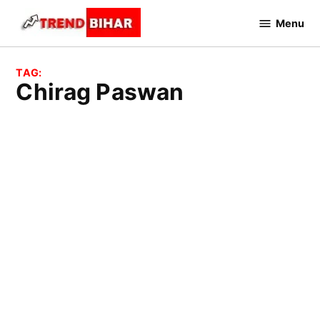
Skip
Menu
to
Trend
Bihar
content
TAG:
Chirag Paswan