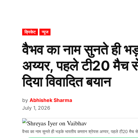
POSTED
क्रिकेट
न्यूज
IN
वैभव का नाम सुनते ही भ
अय्यर, पहले टी20 मैच से
दिया विवादित बयान
by
Abhishek Sharma
July 1, 2026
वैभव का नाम सुनते ही भड़के भारतीय कप्तान श्रेयस अय्यर, पहले टी20 मैच से 