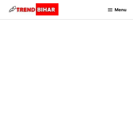
Skip
Menu
to
Trend
Bihar
content