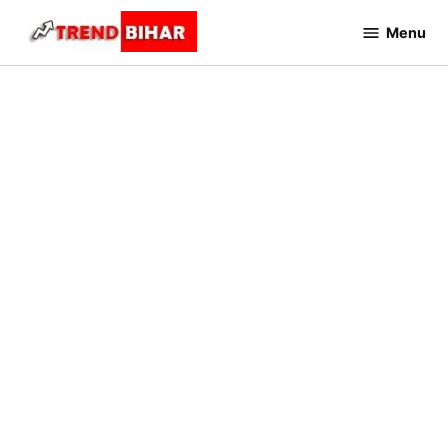
Skip
Menu
to
Trend
Bihar
content