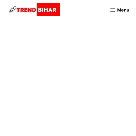
Skip
Menu
to
Trend
Bihar
content