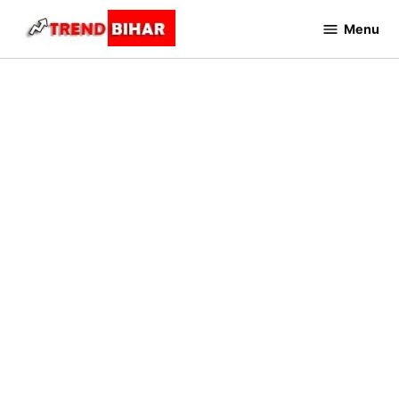
Skip
Menu
to
Trend
Bihar
content