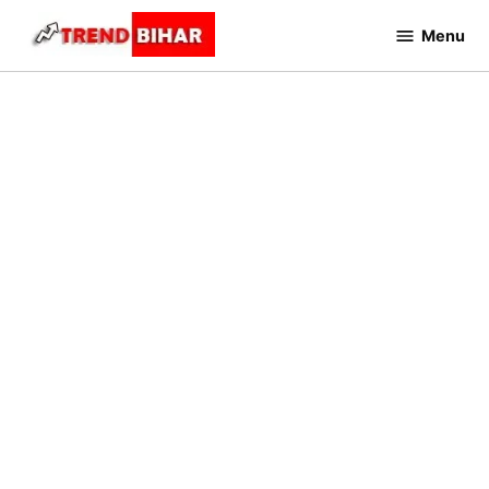
Skip
Menu
to
Trend
Bihar
content