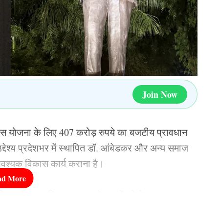
 क्रिस गेल
रोहन लुंड
Join Now
वायर और टिम थॉमस
डु प्लेसिस, ग्लैशिन और समीर शाह
िकास योजना के लिए 407 करोड़ रुपये का बजटीय प्रावधान
्देश्य प्रदेशभर में स्थापित डॉ. आंबेडकर और अन्य समाज
 मैकुलम और राहेल वाइजमैन
आवश्यक विकास कार्य कराना है।
्रविड़ की टीम के कप्तान
सिक और सामाजिक महत्व वाले स्थलों को बेहतर स्वरूप
एंगी। यह राशि अनुपूरक बजट के तहत उपलब्ध कराई गई है।
 द्रविड़ के साथ क्रिकेट खेल चुके रविचंद्रन अश्विन ही उनकी