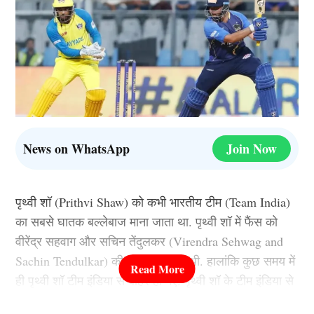
News on WhatsApp
Join Now
पृथ्वी शॉ (Prithvi Shaw) को कभी भारतीय टीम (Team India)
का सबसे घातक बल्लेबाज माना जाता था. पृथ्वी शॉ में फैंस को
वीरेंद्र सहवाग और सचिन तेंदुलकर (Virendra Sehwag and
Sachin Tendulkar) की झलक दिखती थी. हालांकि कुछ समय में
ही पृथ्वी शॉ टीम इंडिया से बाहर हो गए. पृथ्वी शॉ के टीम इंडिया से
बाहर होने की वजह उनकी गलत आदतें थीं. टीम इंडिया से बाहर