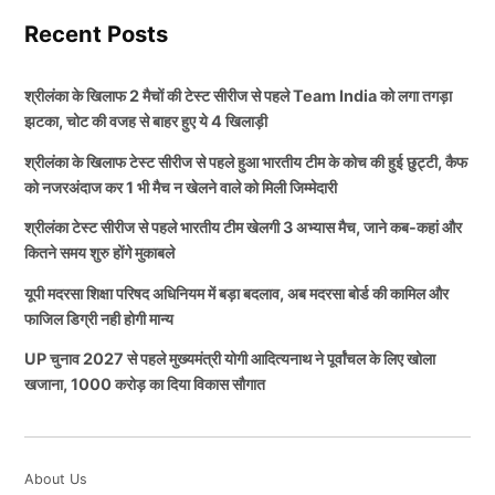
पृथ्वी शॉ ने 5वें ओवर में मिनाड मांजरेकर के खिलाफ पहले 2 गेंदों
जानकारी के अनुसार श्रीलंका के खिलाफ खेली जाने वाली इस
Recent Posts
पर 2 चौके जड़ दिए, उसके बाद उन्होंने तीसरी गेंद पर 1 छक्का
सीरीज के लिए भारतीय क्रिकेट टीम में कई सारे बड़े बदलाव किए
जड़ दिया. वहीं उसके बाद चौथे, पांचवे और अंतिम गेंद पर 3 चौके
गए हैं।
श्रीलंका के खिलाफ 2 मैचों की टेस्ट सीरीज से पहले Team India को लगा तगड़ा
जड़ दिए, ऐसे पृथ्वी शॉ ने इस ओवर में 5 चौके और 1 छक्के की
झटका, चोट की वजह से बाहर हुए ये 4 खिलाड़ी
मदद से 26 रन बनाए.
इसमें सबसे बड़ा बदलाव भारतीय टीम (Team India) के कोचिंग
श्रीलंका के खिलाफ टेस्ट सीरीज से पहले हुआ भारतीय टीम के कोच की हुई छुट्टी, कैफ
स्टाफ में किया गयी है। इसमें सबसे ज्यादा खास बात तो यह है कि
को नजरअंदाज कर 1 भी मैच न खेलने वाले को मिली जिम्मेदारी
ALSO READ:
6 6 6 6 …आईपीएल के बाद U19 में
जिन नए चेहरों को टीम के कोचिंग स्टाफ में शामिल किया जाने
श्रीलंका टेस्ट सीरीज से पहले भारतीय टीम खेलगी 3 अभ्यास मैच, जाने कब-कहां और
Vaibhav Suryavanshi का कोहराम, गेंदबाजों की तोड़ी कमर,
वाला है, उन्होंने एक भी इंटरनेशनल मैच नहीं खेले है, लेकिन इसके
कितने समय शुरु होंगे मुकाबले
चौका-छक्का की बरसात
बाद भी टीम में इन्हें मौका दिया जा रहा है, तो आइए इसके बारे में
यूपी मदरसा शिक्षा परिषद अधिनियम में बड़ा बदलाव, अब मदरसा बोर्ड की कामिल और
आपको भी जानकारी देते हैं।
TAGGED:
BCCI
Indian Cricket Team
Prithvi Shaw
फाजिल डिग्री नही होगी मान्य
Team India
UP चुनाव 2027 से पहले मुख्यमंत्री योगी आदित्यनाथ ने पूर्वांचल के लिए खोला
बिना इंटरनेशनल क्रिकेट खेले Team India
खजाना, 1000 करोड़ का दिया विकास सौगात
में मिला मौका
दरअसल बीते समय में जिम्बाब्वे के खिलाफ खेली गई सीरीज में
ABHISHEK SHARMA
About Us