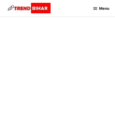
Skip
Menu
to
Trend
Bihar
content