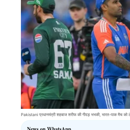
Pakistani प्रधानमंत्री शहबाज शरीफ की गीदड़ भभकी, भारत-पाक मैच को
News on WhatsApp