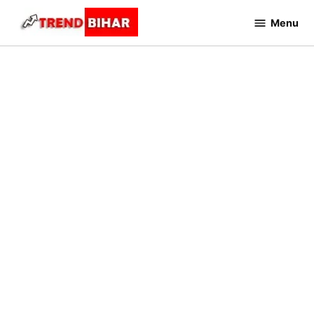
Skip
Menu
to
Trend
Bihar
content