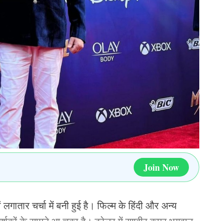
जिन 5 खिलाड़ियों को रिटेन किया था, उनमे से सिर्फ 2
कुमार रेड्डी का नाम शामिल था. नीतीश कुमार रेड्डी को
ोड़ की मोटी रकम देकर रिटेन किया था.
स नही रहा, इस आलराउंडर खिलाड़ी ने इस सीजन 13 मैच
ले. इस दौरान नीतीश रेड्डी नंबर 5 से नंबर 7 के बीच
 बनाने का मौका नही था.
्या की छुट्टी, एशिया कप 2025 के लिए 15 सदस्यीय टीम
Join Now
PL 2025
IPL 2026
Kavya Maran
ndia
 लगातार चर्चा में बनी हुई है। फिल्म के हिंदी और अन्य