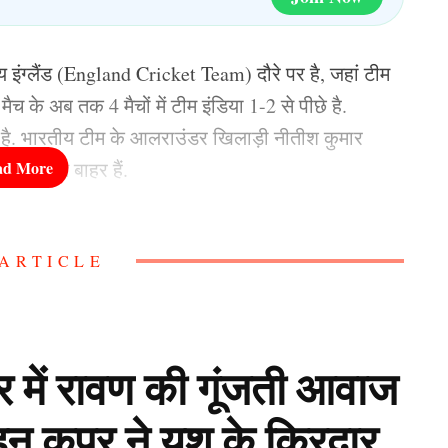
ग्लैंड (England Cricket Team) दौरे पर है, जहां टीम
ैच के अब तक 4 मैचों में टीम इंडिया 1-2 से पीछे है.
ी है. भारतीय टीम के आलराउंडर खिलाड़ी नीतीश कुमार
ी वजह से बाहर हैं.
 सामने आई थी कि वो आईपीएल 2026 (IPL 2026) से ठीक
ARTICLE
दराबाद (Sunrisers Hyderabad) का साथ छोड़ सकते हैं,
प्पी तोड़ी है.
ाथ छोड़ने पर कही ये बात
लर में रावण की गूंजती आवाज
हन कपूर ने यश के किरदार
्यू किया है, उन्होंने अपने प्रदर्शन से सभी को प्रभावित