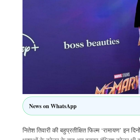
सनराइजर्स हैदराबाद की टीम ने आईपीएल 2025 से पहले 
खिलाड़ी ही भारतीय थे, जिसमे अभिषेक शर्मा और नीतीश 
काव्या मारन की सनराइजर्स हैदराबाद की टीम ने 6 कर
आईपीएल 2025 में नीतीश रेड्डी का प्रदर्शन कुछ खा
खेले और इस दौरान उनके बल्ले से सिर्फ 182 रन ही निक
बल्लेबाजी करते नजर आए, ऐसे में उनके पास ज्यादा रन
ALSO READ:
श्रेयस (कप्तान), गिल, पंत और सूर
इंडिया फाइनल, 2 साल बाद इस खिलाड़ी की वापसी
News on WhatsApp
TAGGED:
BCCI
Indian Cricket Team
IPL
I
Nitish Kumar Reddy
Sunrisers Hyderabad
Team I
नितेश तिवारी की बहुप्रतीक्षित फिल्म ‘रामायण’ इन दिनों