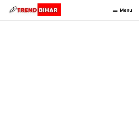
Skip
Menu
to
Trend
Bihar
content