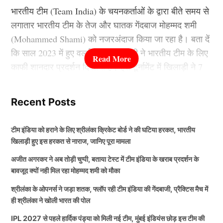
हर वर्ष पांच लाख रुपये तक की कैशलेस चिकित्सा सुविधा देने का
भारतीय टीम (Team India) के चयनकर्ताओं के द्वारा बीते समय से
निर्णय लिया है। इस योजना के तहत सूचीबद्ध अस्पतालों में बिना
लगातार भारतीय टीम के तेज और घातक गेंदबाज मोहम्मद शमी
आर्थिक बोझ के इलाज कराया जा सकेगा। बढ़ती उम्र और
(Mohammed Shami) को नजरअंदाज किया जा रहा है। बता दें
स्वास्थ्य संबंधी चुनौतियों को देखते हुए यह फैसला बेहद महत्वपूर्ण
कि साल 2023 में हुए वर्ल्ड कप में खिलाड़ी ने भारतीय टीम के लिए
माना जा रहा है। इससे लोकतंत्र सेनानियों और उनके परिवारों को
काफी शानदार प्रदर्शन दिखाया है। इस टूर्नामेंट में खिलाड़ी ने 7
बड़ी राहत मिलेगी।
मैचों ने अपना प्रदर्शन दिखाया था।
Recent Posts
लोकतांत्रिक मूल्यों को मजबूत करने का संदेश
इस दौरान खिलाड़ी ने अपने नाम कुल 24 विकेट किए थे। उनके
इस बेहतरीन प्रदर्शन के कारण फैंस का मानना था कि मोहम्मद
टीम इंडिया को हराने के लिए श्रीलंका क्रिकेट बोर्ड ने की घटिया हरकत, भारतीय
मुख्यमंत्री मोहन यादव ने कहा कि लोकतंत्र केवल एक व्यवस्था
शमी (Mohammed Shami) को आने वाले समय में और भी ज्यादा
खिलाड़ी हुए इस हरकत से नाराज, जानिए पूरा मामला
नहीं बल्कि देश की सबसे बड़ी ताकत है। जिन लोगों ने लोकतंत्र
मौका दिए जाने वाले हैं। लेकिन मोहम्मद शमी अपनी इंजरी के
अजीत अगरकर ने अब तोड़ी चुप्पी, बताया टेस्ट में टीम इंडिया के खराब प्रदर्शन के
की रक्षा के लिए संघर्ष किया, उन्हें सम्मान देना आने वाली पीढ़ियों के
कारण भारतीय टीम से दूर हो गए हैं।
बावजूद क्यों नही मिल रहा मोहम्मद शमी को मौका
लिए भी प्रेरणा का स्रोत बनेगा। उन्होंने युवाओं से लोकतांत्रिक
श्रीलंका के ओपनर्स ने जड़ा शतक, फ्लॉप रही टीम इंडिया की गेंदबाजी, प्रैक्टिस मैच में
मूल्यों को समझने और संविधान के प्रति अपनी जिम्मेदारियों का
साल 2025 मे हुई Mohammed Shami
ही श्रीलंका ने खोली भारत की पोल
ईमानदारी से पालन करने की अपील भी की।
का टीम में वापसी
IPL 2027 से पहले हार्दिक पंड्या को मिली नई टीम, मुंबई इंडियंस छोड़ इस टीम की