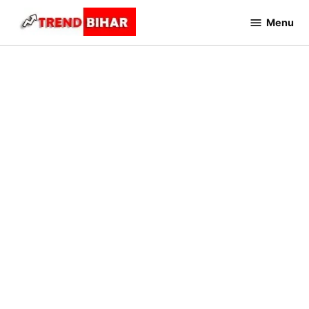
Skip
Menu
to
Trend
Bihar
content