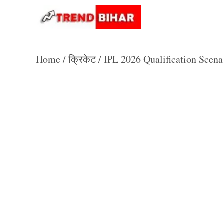
Skip
to
Trend
Trending
News
Bihar
content
Home
/
क्रिकेट
/
IPL 2026 Qualification Scenario