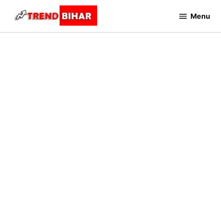
Skip
Menu
to
Trend
Bihar
content