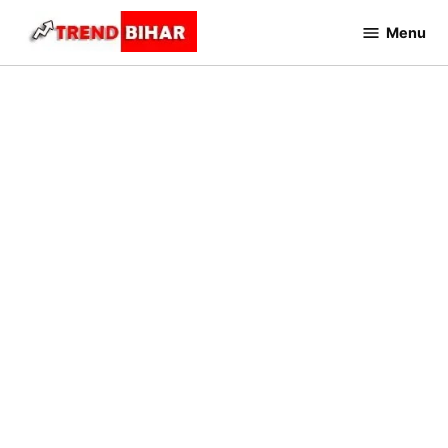
Skip
Menu
to
Trend
Bihar
content