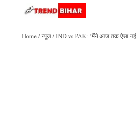
Skip
to
Trend
Trending
News
Bihar
content
Home
/
न्यूज
/
IND vs PAK: ‘मैंने आज तक ऐसा नही