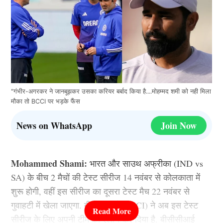
"गंभीर-अगरकर ने जानबूझकर उसका करियर बर्बाद किया है....मोहम्मद शमी को नही मिला
मौका तो BCCI पर भड़के फैंस
News on WhatsApp
Join Now
Mohammed Shami:
भारत और साउथ अफ्रीका (IND vs
SA) के बीच 2 मैचों की टेस्ट सीरीज 14 नवंबर से कोलकाता में
शुरू होगी, वहीं इस सीरीज का दूसरा टेस्ट मैच 22 नवंबर से
गुवाहटी में खेला जाएगा. बीसीसीआई (BCCI) ने अब इस टेस्ट
सीरीज के लिए अपनी टीम का ऐलान कर दिया है. बीसीसीआई