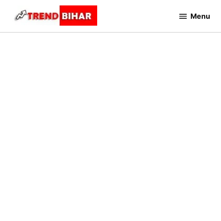
Skip
Menu
to
Trend
Bihar
content