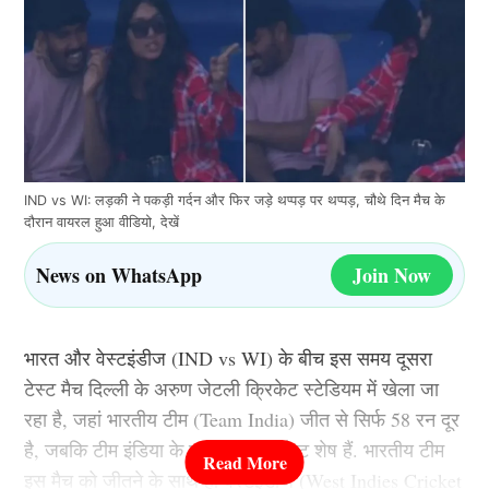
IND vs WI: लड़की ने पकड़ी गर्दन और फिर जड़े थप्पड़ पर थप्पड़, चौथे दिन मैच के
दौरान वायरल हुआ वीडियो, देखें
News on WhatsApp
Join Now
भारत और वेस्टइंडीज (IND vs WI) के बीच इस समय दूसरा
टेस्ट मैच दिल्ली के अरुण जेटली क्रिकेट स्टेडियम में खेला जा
रहा है, जहां भारतीय टीम (Team India) जीत से सिर्फ 58 रन दूर
है, जबकि टीम इंडिया के पास कुल 9 विकेट शेष हैं. भारतीय टीम
इस मैच को जीतने के साथ ही वेस्टइंडीज (West Indies Cricket