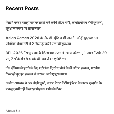
फिर से क्रिकेट फैंस भारतीय टीम से उसी प्रदर्शन कि उम्मीद
Recent Posts
लगाए बैठे हुए हैं, फैंस इस एशियन गेम्स का काफी बेसब्री से
IND vs WI: 5वें दिन जीत से सिर्फ 58 रन दूर है
इंतजार है।
भारत
मेरठ में कांवड़ यात्रा मार्ग का हवाई सर्वे करेंगे सीएम योगी, कांवड़ियों पर होगी पुष्पवर्षा,
सुरक्षा व्यवस्था पर खास नजर
आपकी जानकारी के लिए बता दें इस एशियन गेम्स (Asian
भारत और वेस्टइंडीज (IND vs WI) के बीच खेले जा रहे इस
Asian Games 2026 के लिए टीम इंडिया की ओपनिंग जोड़ी हुई फाइनल,
Games 2026) का आगाज 17 सितंबर से किया जाने वाला है।
दूसरे टेस्ट मैच में टॉस जीतकर भारतीय टीम ने पहले बल्लेबाजी
अभिषेक-वैभव नही ये 2 खिलाड़ी करेंगे पारी की शुरुआत
वहीं इसका फाइनल मुकाबला 3 अक्टूबर को खेला जाने वाला है।
करने का फैसला किया, पहले बल्लेबाजी करते हुए भारतीय टीम ने
DPL 2026 में पप्पू यादव के बेटे सार्थक रंजन ने मचाया कोहराम, 1 ओवर में ठोके 29
आपकी जानकारी के लिए बता दें कि बोर्ड ने इस एशियन गेम्स के
यशस्वी जायसवाल (Yashasvi Jaiswal) के 175, शुभमन गिल
रन, 7 चौके और 8 छक्के की मदद से बनाए 95 रन
लिए भारतीय टीम का ऐलान कर दिया था, लेकिन अब ओपनिंग के
(Shubman Gill) के 129, साई सुदर्शन (Sai Sudharsan) के
टीम इंडिया को हराने के लिए श्रीलंका क्रिकेट बोर्ड ने की घटिया हरकत, भारतीय
लिए किस खिलाड़ी को भेजा जाए ये बोर्ड के समझ में नहीं आ रहा
87 और नीतीश रेड्डी (Nitish Kumar Reddy( के 43 एवं ध्रुव
खिलाड़ी हुए इस हरकत से नाराज, जानिए पूरा मामला
है। तो आइए आपको बताते है इस एशियन गेम्स में भारतीय टीम की
जुरेल (Dhruv Jurel) के 44 रनों की बदौलत पहली पारी में 5
ओर से कौन से खिलाड़ी ओपनिंग करते हुए नजर आने वाले हैं।
अजीत अगरकर ने अब तोड़ी चुप्पी, बताया टेस्ट में टीम इंडिया के खराब प्रदर्शन के
विकेट पर 518 रनों पर पारी की घोषणा कर दी.
बावजूद क्यों नही मिल रहा मोहम्मद शमी को मौका
Asian Games 2026 के लिए फाइनल
इसके बाद जब वेस्टइंडीज की टीम (IND vs WI) बल्लेबाजी
भारतीय टीम के ओपनिंग बल्लेबाज
करने उतरी तो पहली पारी में तो भारतीय गेंदबाजों ने वेस्टइंडीज को
About Us