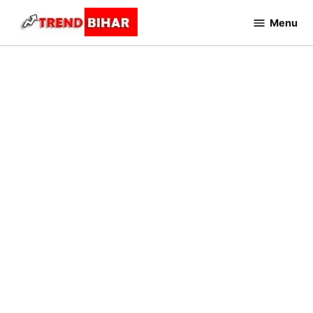
Skip
Menu
to
Trend
Bihar
content