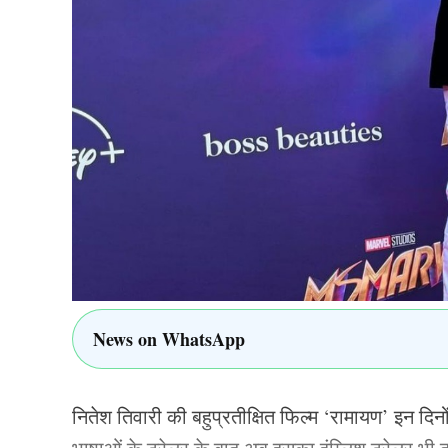
संभावित भारतीय टीम
रोहित शर्मा, यशस्वी जायसवाल, ऋतुराज गायकवाड़, व
कुमार रेड्डी, अक्षर पटेल, वाशिंगटन सुन्दर, मोहम्मद श
चक्रवर्ती
ALSO READ:
50 ओवर का ASIA CUP शेड्यूल हुआ 
पाकिस्तान का मुकाबला, जानिए पूरा शेड्यूल
TAGGED:
Indian Cricket Team
Mohammed Sham
News on WhatsApp
NISHANT
नितेश तिवारी की बहुप्रतीक्षित फिल्म ‘रामायण’ इन दिनों