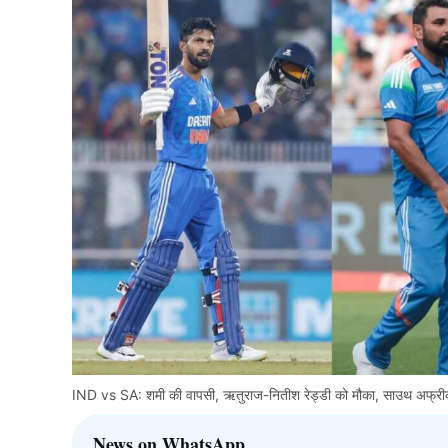
IND vs SA: शमी की वापसी, ऋतुराज-नितीश रेड्डी को मौका, साउथ अफ्री
News on WhatsApp