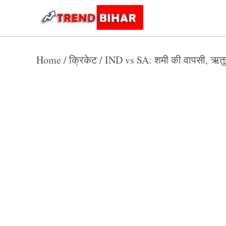
Skip
to
Trend
Trending
News
Bihar
content
Home
/
क्रिकेट
/
IND vs SA: शमी की वापसी, ऋतुर