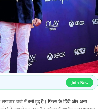
िराट कोहली, ऋषभ पंत, केएल राहुल, तिलक वर्मा, नितीश
मी, अर्शदीप सिंह, मोहम्मद सिराज, कुलदीप यादव, वरुण
ऐलान, दिसंबर में इस तारीख से शुरू होगा भारत-
i
South Africa Cricket Team
Join Now
 लगातार चर्चा में बनी हुई है। फिल्म के हिंदी और अन्य