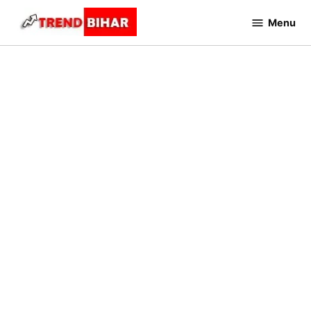
Skip
Menu
to
Trend
Bihar
content