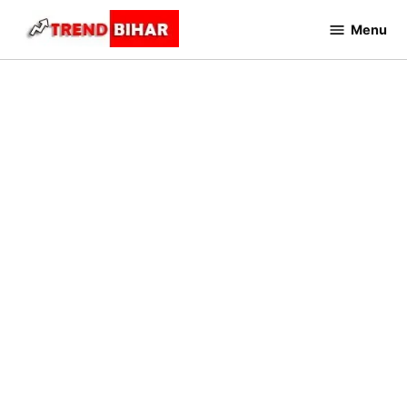
Skip
Menu
to
Trend
Bihar
content