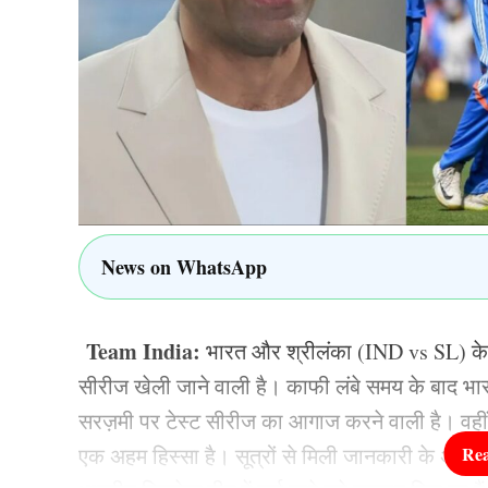
पहले टी20 के लिए Team Ind
संजू सैमसन, अभिषेक शर्मा, सूर्यकुमार यादव, ईशान किशन
चक्रवर्ती, जसप्रीत बुमराह, शिवम दुबे, कुलदीप यादव, ह
ALSO READ:
श्रेयस अय्यर की छुट्टी, तिलक वर्म
सूर्यकुमार यादव ने 1 दिन पहले कर दिया ऐलान
News on WhatsApp
TAGGED:
BCCI
ICC
ICC T20 World Cup 2026
Team India:
भारत और श्रीलंका (IND vs SL) के ब
Shreyas Iyer
Suryakumar Yadav
Team India
सीरीज खेली जाने वाली है। काफी लंबे समय के बाद भ
सरज़मी पर टेस्ट सीरीज का आगाज करने वाली है। वहीं यह
एक अहम हिस्सा है। सूत्रों से मिली जानकारी के अनु
ABHISHEK SHARMA