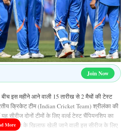
ia की प्लेइंग 11
, हार्दिक पंड्या, अक्षर पटेल (उप-कप्तान) , वरुण
र्षित राणा.
ा की जगह नंबर 3 पर ये खिलाड़ी करेगा बल्लेबाजी, कप्तान
Join Now
Indian Cricket Team
Ishan Kishan
Sanju Samson
ीच इस महीने आने वाली 15 तारीख से 2 मैचों की टेस्ट
ारतीय क्रिकेट टीम (Indian Cricket Team) श्रीलंका की
 सीरीज दोनों टीमों के लिए वर्ल्ड टेस्ट चैंपियनशिप का
सार श्रीलंका के खिलाफ खेली जाने वाली इस सीरीज के लिए