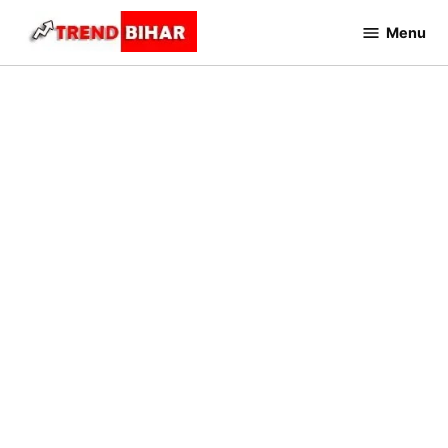
Skip
Menu
to
Trend
Bihar
content