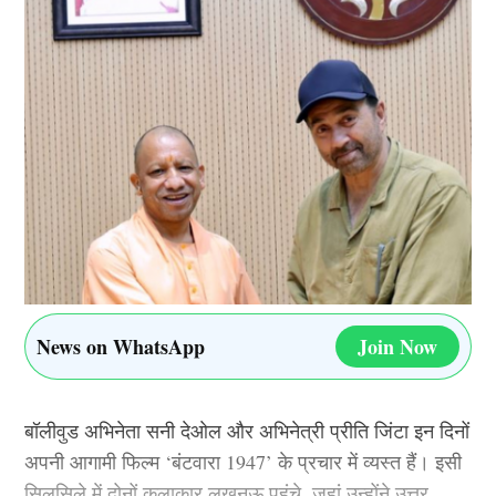
जीत के बावजूद टीम इंडिया की प्लेइंग इलेवन में 2 बदलाव कर
सकते हैं. भारतीय कप्तान सूर्यकुमार यादव, हर्षित राणा (Harshit
Rana) और कुलदीप यादव (Kuldeep Yadav) दोनों को टीम
इंडिया से बाहर का रास्ता दिखा सकते हैं.
भारतीय टीम में प्लेइंग 11 में कुल 15 खिलाड़ियों को मौका दिया है.
इन खिलाड़ियो में से 4 खिलाड़ियों को प्लेइंग 11 से बाहर रखा जा
सकता है. इन खिलाड़ियों में पहला नाम हर्षित राणा दूसरा नाम
कुलदीप यादव (Kuldeep Yadav) तीसरा नाम श्रेयस अय्यर
(Shreyas Iyer) और नंबर 4 पर रवि बिश्नोई (Ravi Bishnoi) का
नाम है.
News on WhatsApp
Join Now
जसप्रीत बुमराह और अक्षर पटेल की होगी टीम
बॉलीवुड अभिनेता सनी देओल और अभिनेत्री प्रीति जिंटा इन दिनों
इंडिया में वापसी
अपनी आगामी फिल्म ‘बंटवारा 1947’ के प्रचार में व्यस्त हैं। इसी
सिलसिले में दोनों कलाकार लखनऊ पहुंचे, जहां उन्होंने उत्तर