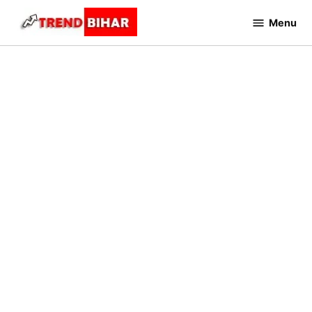
Skip
Menu
to
Trend
Bihar
content