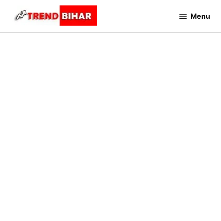
Skip
Menu
to
Trend
Bihar
content