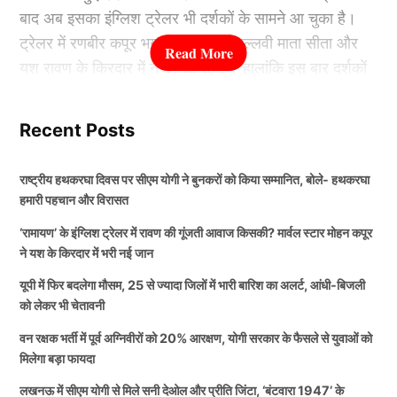
बाद अब इसका इंग्लिश ट्रेलर भी दर्शकों के सामने आ चुका है।
भारतीय टीम संभावित
ट्रेलर में रणबीर कपूर भगवान राम, साई पल्लवी माता सीता और
यश रावण के किरदार में नजर आ रहे हैं। हालांकि इस बार दर्शकों
यशस्वी जायसवाल, शुभमन गिल, करुण नायर, श्रेयस अय्यर,
का ध्यान रावण के दमदार लुक के साथ-साथ उसकी भारी और
रजत पाटीदार, ऋषभ पंत (विकेटकीपर), रिंकू सिंह, रवींद्र
प्रभावशाली आवाज पर भी गया है। यह आवाज अभिनेता मोहन
जडेजा, वाशिंगटन सुंदर, नीतीश कुमार रेड्डी, कुलदीप यादव,
Recent Posts
कपूर ने दी है, जो अंतरराष्ट्रीय स्तर पर भी अपनी पहचान बना
मोहम्मद सिराज, मुकेश कुमार, हर्षित राणा और अर्शदीप सिंह
चुके हैं।
राष्ट्रीय हथकरघा दिवस पर सीएम योगी ने बुनकरों को किया सम्मानित, बोले- हथकरघा
ALSO READ:
“उसे 3 पर मौका दो…..भारत के शर्मनाक हार
हमारी पहचान और विरासत
कौन हैं मोहन कपूर?
के बाद भड़के सुरेश रैना, साई को बाहर कर इस खिलाड़ी को टेस्ट
‘रामायण’ के इंग्लिश ट्रेलर में रावण की गूंजती आवाज किसकी? मार्वल स्टार मोहन कपूर
डेब्यू कराने का दिया सलाह
ने यश के किरदार में भरी नई जान
मोहन कपूर भारतीय मनोरंजन जगत का जाना-पहचाना नाम हैं,
यूपी में फिर बदलेगा मौसम, 25 से ज्यादा जिलों में भारी बारिश का अलर्ट, आंधी-बिजली
TAGGED:
लेकिन अंतरराष्ट्रीय दर्शकों के बीच उनकी पहचान मार्वल की
Afghanistan National Cricket Team
को लेकर भी चेतावनी
परियोजनाओं से भी बनी है। उन्होंने लोकप्रिय सीरीज ‘Ms.
Indian Cricket Team
वन रक्षक भर्ती में पूर्व अग्निवीरों को 20% आरक्षण, योगी सरकार के फैसले से युवाओं को
Marvel’ और फिल्म ‘The Marvels’ में यूसुफ खान का किरदार
मिलेगा बड़ा फायदा
निभाया था। इसके अलावा वह कई भारतीय फिल्मों और टेलीविजन
लखनऊ में सीएम योगी से मिले सनी देओल और प्रीति जिंटा, ‘बंटवारा 1947’ के