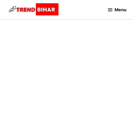
Skip
Menu
to
Trend
Bihar
content