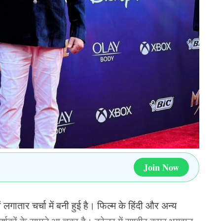
े रूप में मौका मिल सकता है, क्योंकि शेफाली इस फ़ॉर्मेट में
ाली हैं.
 बतौर विकेटकीपर नजर आयेंगी. इसके साथ ही बतौर
और अमनजोत कौर को शामिल किया जा सकता है. इसके साथ ही
डी, रेणुका सिंह ठाकुर, श्री चरानी और पूजा वस्त्राकर को
िए सम्भावित टीम इंडिया
Join Now
िग्स, शेफाली वर्मा, प्रतिका रावल, हरलीन देओल, ऋचा घोष
ांति गौड़, अरुंधति रेड्डी, रेणुका सिंह ठाकुर, श्री चरानी,
 लगातार चर्चा में बनी हुई है। फिल्म के हिंदी और अन्य