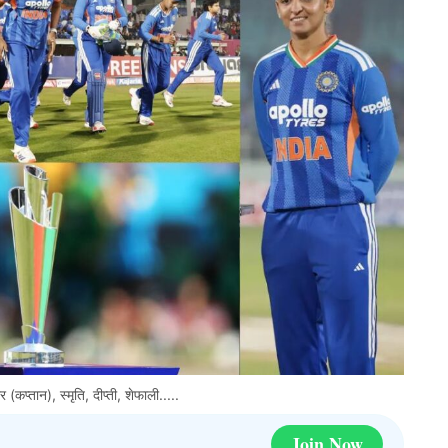
्तान), स्मृति, दीप्ती, शेफाली.....
Join Now