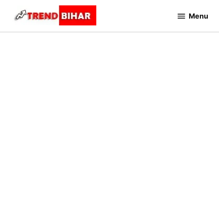
Skip
Menu
to
Trend
Bihar
content