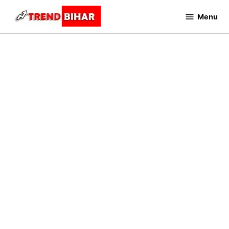
Skip
Menu
to
Trend
Bihar
content