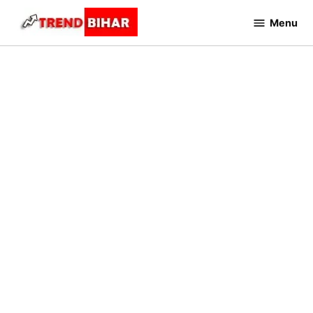
Skip
Menu
to
Trend
Bihar
content