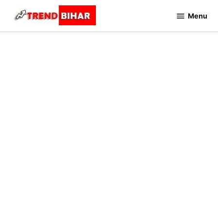
Skip
Menu
to
Trend
Bihar
content