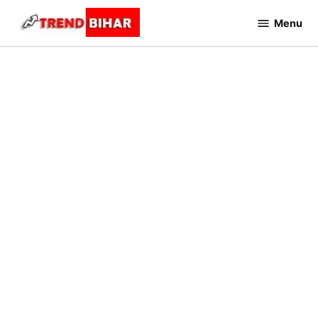
Skip
Menu
to
Trend
Bihar
content