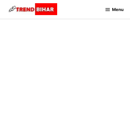
Skip
Menu
to
Trend
Bihar
content