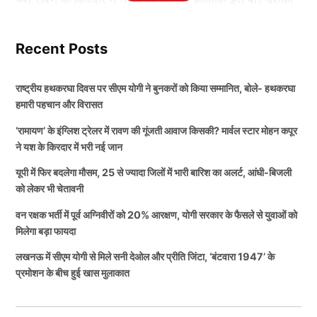
पैदा करती हैं, जिससे क्षेत्रीय विकास को गति मिलती है।
का ध्यान रावण के दमदार लुक के साथ-साथ उसकी भारी और
प्रभावशाली आवाज पर भी गया है। यह आवाज अभिनेता मोहन
Recent Posts
सरकार की इंफ्रास्ट्रक्चर नीति का हिस्सा
कपूर ने दी है, जो अंतरराष्ट्रीय स्तर पर भी अपनी पहचान बना
चुके हैं।
राष्ट्रीय हथकरघा दिवस पर सीएम योगी ने बुनकरों को किया सम्मानित, बोले- हथकरघा
योगी सरकार ने हाल के वर्षों में एक्सप्रेसवे और हाईवे निर्माण पर
हमारी पहचान और विरासत
विशेष जोर दिया है। बुलंदशहर हाईवे का यह अपग्रेड भी राज्य को
कौन हैं मोहन कपूर?
‘रामायण’ के इंग्लिश ट्रेलर में रावण की गूंजती आवाज किसकी? मार्वल स्टार मोहन कपूर
बेहतर कनेक्टिविटी देने की व्यापक योजना का हिस्सा है।
ने यश के किरदार में भरी नई जान
मोहन कपूर भारतीय मनोरंजन जगत का जाना-पहचाना नाम हैं,
यूपी में फिर बदलेगा मौसम, 25 से ज्यादा जिलों में भारी बारिश का अलर्ट, आंधी-बिजली
सरकार का लक्ष्य है कि प्रदेश के हर हिस्से को आधुनिक और
लेकिन अंतरराष्ट्रीय दर्शकों के बीच उनकी पहचान मार्वल की
को लेकर भी चेतावनी
सुरक्षित सड़क नेटवर्क से जोड़ा जाए, जिससे लोगों को यात्रा में
परियोजनाओं से भी बनी है। उन्होंने लोकप्रिय सीरीज ‘Ms.
वन रक्षक भर्ती में पूर्व अग्निवीरों को 20% आरक्षण, योगी सरकार के फैसले से युवाओं को
आसानी हो और आर्थिक गतिविधियां तेजी से बढ़ें।
Marvel’ और फिल्म ‘The Marvels’ में यूसुफ खान का किरदार
मिलेगा बड़ा फायदा
निभाया था। इसके अलावा वह कई भारतीय फिल्मों और टेलीविजन
लखनऊ में सीएम योगी से मिले सनी देओल और प्रीति जिंटा, ‘बंटवारा 1947’ के
ALSO READ:
IPL 2026 से पहले KKR को लगा तगड़ा
परियोजनाओं में भी काम कर चुके हैं। उनकी खास पहचान उनकी
प्रमोशन के बीच हुई खास मुलाकात
झटका, टीम का सबसे बड़ा मैच विनर खिलाड़ी चोटिल होकर बाहर!
गहरी और दमदार आवाज है, जो रावण जैसे प्रभावशाली किरदार
के लिए काफी उपयुक्त मानी जा रही है।
TAGGED:
Bulandshahr