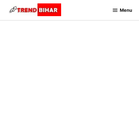
Skip
Menu
to
Trend
Bihar
content