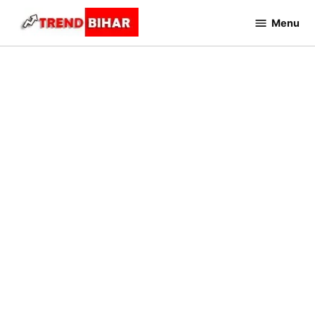
Skip
Menu
to
Trend
Bihar
content