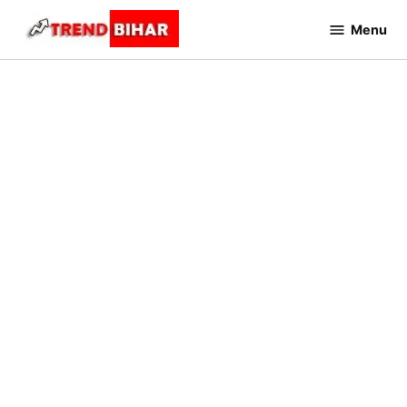
Skip
Menu
to
Trend
Bihar
content