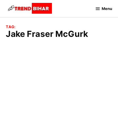
Skip
Menu
to
Trend
Bihar
content
TAG:
Jake Fraser McGurk